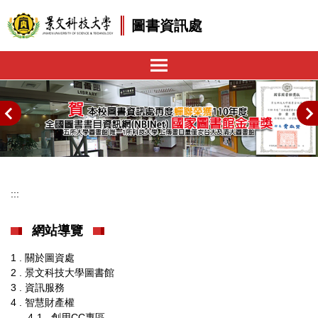
跳
圖書資訊處
到
主
要
內
容
區
:::
網站導覽
1 . 關於圖資處
2 . 景文科技大學圖書館
3 . 資訊服務
4 . 智慧財產權
4-1 . 創用CC專區